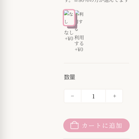
なし
利用
+¥0
する
+¥0
数量
カートに追加