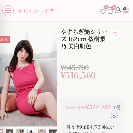
se menu
0
0
オリエント工業
Open menu
やすらぎ艶シリー
ズ 162cm 桜樹梨
-20%
乃 美白肌色
¥
645,700
¥
516,560
¥522,280
（税
¥651,420
込）
月々
¥9,604
/72回払い