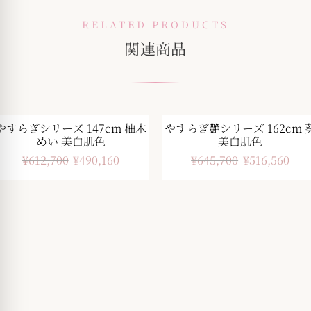
RELATED PRODUCTS
関連商品
やすらぎシリーズ 147cm 柚木
やすらぎ艶シリーズ 162cm 
-20%
-20%
めい 美白肌色
美白肌色
¥
612,700
¥
490,160
¥
645,700
¥
516,560