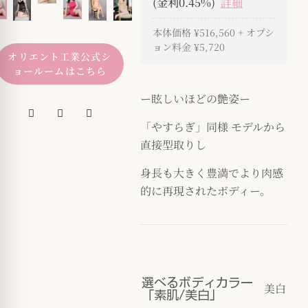
(金利0.45%)
詳細
本体価格
¥516,560
+ オプシ
ョン料金
¥5,720
オリエント工業公式シ
ョールームはこちら
ー眩しいほどの艶姿ー
「やすらぎ」同様 モデルから
直接型取りし
身長も大きく豊満でより肉感
的に再現されたボディー。
選べるボディカラー
美白
「素肌/美白」