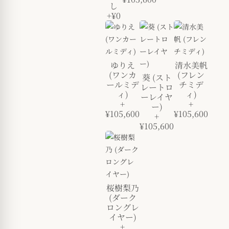
し
+¥0
ゆりえ
清水美帆
(ワンカ
(フレン
葵 (スト
ールミデ
チミデ
レートロ
ィ)
ィ)
ーレイヤ
+
+
ー)
¥105,600
¥105,600
+
¥105,600
桜樹梨乃
(ダーク
ロングレ
イヤー)
+