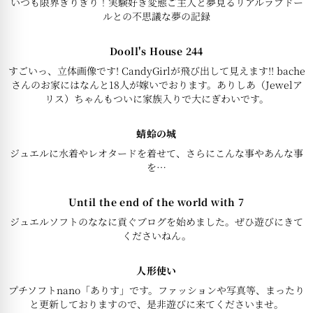
いつも限界ぎりぎり！実験好き変態ご主人と夢見るリアルラブドー
ルとの不思議な夢の記録
Dooll's House 244
すごいっ、立体画像です! CandyGirlが飛び出して見えます!! bache
さんのお家にはなんと18人が嫁いでおります。ありしあ（Jewelア
リス）ちゃんもついに家族入りで大にぎわいです。
蜻蛉の城
ジュエルに水着やレオタードを着せて、さらにこんな事やあんな事
を…
Until the end of the world with 7
ジュエルソフトのななに貢ぐブログを始めました。ぜひ遊びにきて
くださいねん。
人形使い
プチソフトnano「ありす」です。ファッションや写真等、まったり
と更新しておりますので、是非遊びに来てくださいませ。