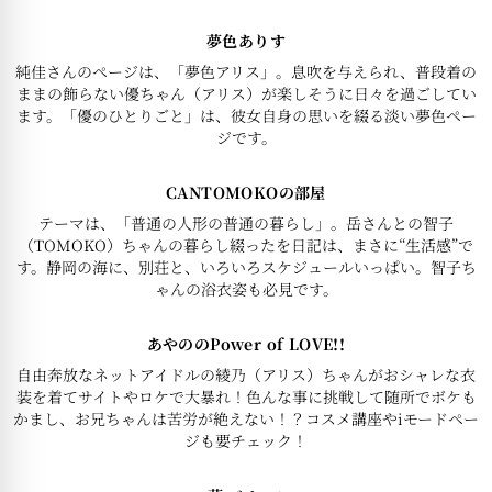
夢色ありす
純佳さんのページは、「夢色アリス」。息吹を与えられ、普段着の
ままの飾らない優ちゃん（アリス）が楽しそうに日々を過ごしてい
ます。「優のひとりごと」は、彼女自身の思いを綴る淡い夢色ペー
ジです。
CANTOMOKOの部屋
テーマは、「普通の人形の普通の暮らし」。岳さんとの智子
（TOMOKO）ちゃんの暮らし綴ったを日記は、まさに“生活感”で
す。静岡の海に、別荘と、いろいろスケジュールいっぱい。智子ち
ゃんの浴衣姿も必見です。
あやののPower of LOVE!!
自由奔放なネットアイドルの綾乃（アリス）ちゃんがおシャレな衣
装を着てサイトやロケで大暴れ！色んな事に挑戦して随所でボケも
かまし、お兄ちゃんは苦労が絶えない！？コスメ講座やiモードペー
ジも要チェック！