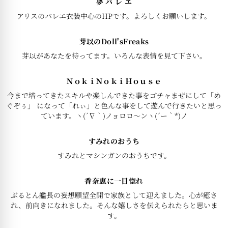
夢 バ レ エ
アリスのバレエ衣装中心のHPです。よろしくお願いします。
芽以のDoll'sFreaks
芽以があなたを待ってます。いろんな表情を見て下さい。
ＮｏｋｉＮｏｋｉＨｏｕｓｅ
今まで培ってきたスキルや楽しんできた事をゴチャまぜにして「め
ぐぞぅ」 になって「れぃ」と色んな事をして遊んで行きたいと思っ
ています。ヽ(´∇｀)ノョロロ〜ンヽ(´ー｀*)ノ
すみれのおうち
すみれとマシンガンのおうちです。
香奈恵に一目惚れ
ぶるとん艦長の妄想願望全開で家族として迎えました。心が癒さ
れ、前向きになれました。そんな嬉しさを伝えられたらと思いま
す。