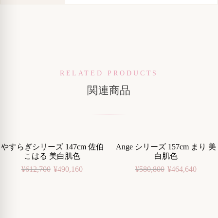
RELATED PRODUCTS
関連商品
やすらぎシリーズ 147cm 佐伯
Ange シリーズ 157cm まり 美
-20%
-20%
こはる 美白肌色
白肌色
¥
612,700
¥
490,160
¥
580,800
¥
464,640