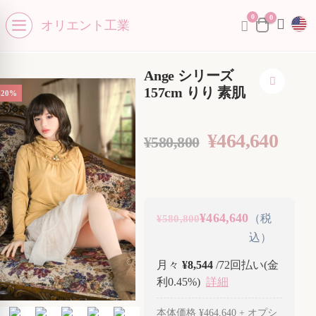
0
se menu
0
オリエント工業
Open menu
Ange シリーズ
157cm りり 素肌
-20%
¥
464,640
¥
580,800
¥464,640
（税
¥580,800
込）
月々
¥8,544
/72回払い(金
利0.45%)
詳細
本体価格
¥464,640
+ オプシ