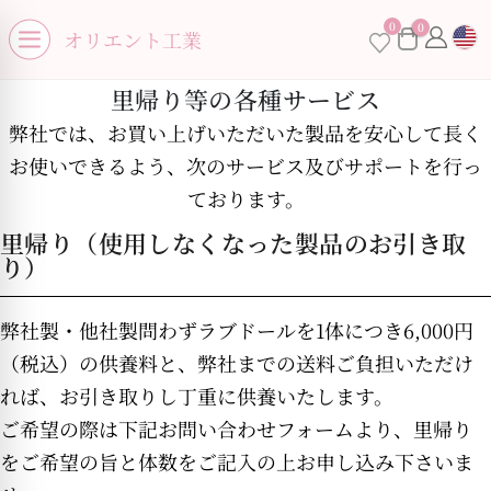
se menu
0
0
×
オリエント工業
Open menu
里帰り等の各種サービス
弊社では、お買い上げいただいた製品を安心して長く
お使いできるよう、次のサービス及びサポートを行っ
ております。
お買い物カゴに商品がありません。
里帰り（使用しなくなった製品のお引き取
り）
弊社製・他社製問わずラブドールを1体につき6,000円
（税込）の供養料と、弊社までの送料ご負担いただけ
れば、お引き取りし丁重に供養いたします。
ご希望の際は下記お問い合わせフォームより、里帰り
をご希望の旨と体数をご記入の上お申し込み下さいま