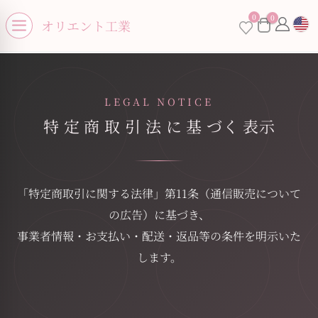
se menu
0
0
オリエント工業
Open menu
LEGAL NOTICE
特 定 商 取 引 法 に 基 づく 表示
「特定商取引に関する法律」第11条（通信販売について
の広告）に基づき、
事業者情報・お支払い・配送・返品等の条件を明示いた
します。