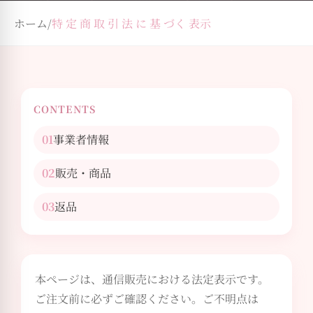
ホーム
/
特 定 商 取 引 法 に 基 づく 表示
CONTENTS
01
事業者情報
02
販売・商品
03
返品
本ページは、通信販売における法定表示です。
ご注文前に必ずご確認ください。ご不明点は