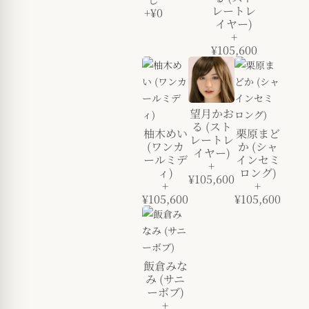
レートレ
+¥0
イヤー)
+
¥105,600
望月かお
る (スト
柚木めい
栗原まど
レートレ
(ワンカ
か (シャ
イヤー)
ールミデ
インセミ
+
ィ)
ロング)
¥105,600
+
+
¥105,600
¥105,600
飯倉みな
み (サニ
ーボブ)
+