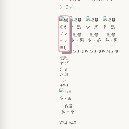
ンです。
毛量
毛量
毛量
少・黒
少・茶
多・黒
+
+
+
¥22,000
¥22,000
¥24,640
植毛
オプ
ショ
ン無
し
+¥0
毛量
多・茶
+
¥24,640