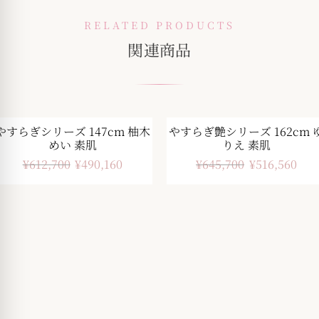
RELATED PRODUCTS
関連商品
やすらぎシリーズ 147cm 柚木
やすらぎ艶シリーズ 162cm 
-20%
-20%
めい 素肌
りえ 素肌
¥
612,700
¥
490,160
¥
645,700
¥
516,560