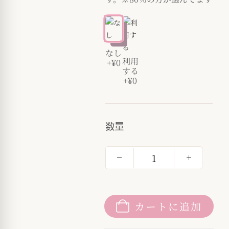
なし
利用
+¥0
する
+¥0
数量
カートに追加