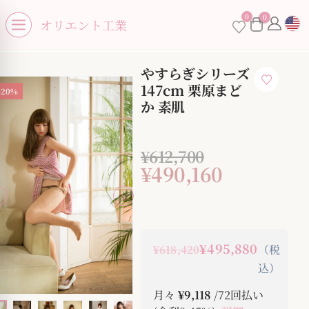
se menu
0
0
×
オリエント工業
Open menu
やすらぎシリーズ
147cm 栗原まど
-20%
か 素肌
お買い物カゴに商品がありません。
¥
612,700
¥
490,160
¥495,880
（税
¥618,420
込）
月々
¥9,118
/72回払い