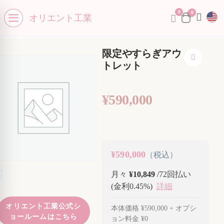
0
se menu
0
オリエント工業
Open menu
限定やすらぎアウ
トレット
¥
590,000
¥590,000
（税込）
月々
¥10,849
/72回払い
(金利0.45%)
詳細
オリエント工業公式シ
本体価格
¥590,000
+ オプシ
ョールームはこちら
ョン料金
¥0