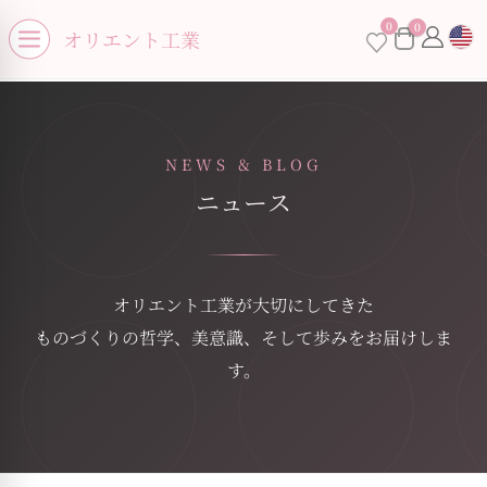
se menu
0
0
×
オリエント工業
Open menu
NEWS & BLOG
ニュース
お買い物カゴに商品がありません。
オリエント工業が大切にしてきた
ものづくりの哲学、美意識、そして歩みをお届けしま
す。