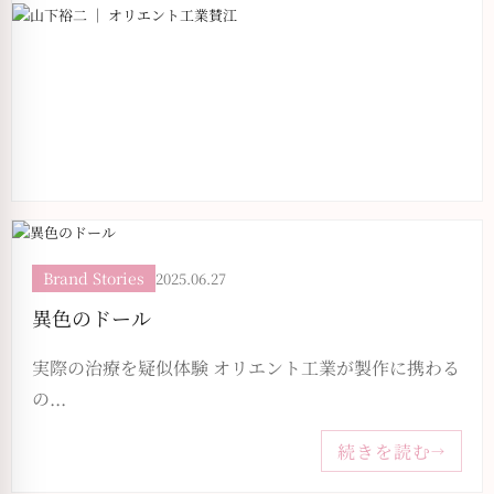
Brand Stories
2025.06.27
Brand Stories
2025.06.27
山下裕二 ｜ オリエント工業賛江
異色のドール
まずは、オリエント工業創業40周年をお祝いした
実際の治療を疑似体験 オリエント工業が製作に携わる
い。思...
の...
続きを読む
→
続きを読む
→