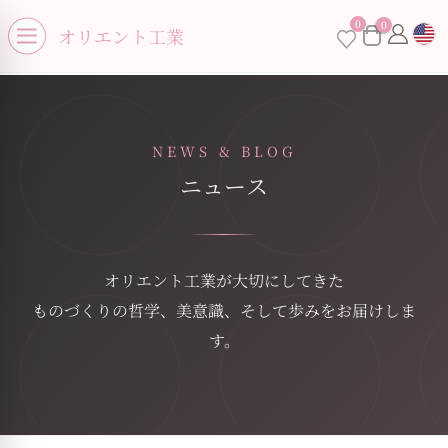
se menu
0
0
オリエント工業
Open menu
NEWS & BLOG
ニュース
オリエント工業が大切にしてきた
ものづくりの哲学、美意識、そして歩みをお届けしま
す。