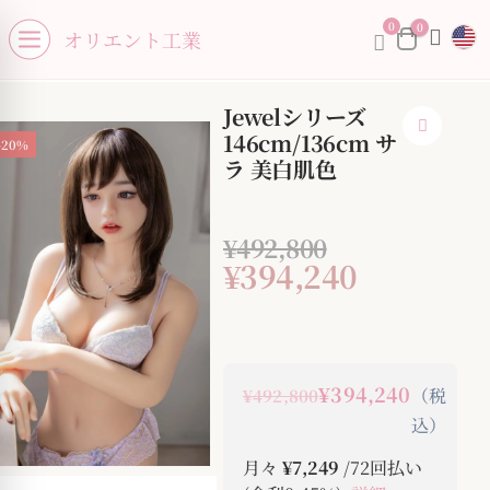
se menu
0
0
オリエント工業
Open menu
Jewelシリーズ
146cm/136cm サ
-20%
ラ 美白肌色
¥
492,800
¥
394,240
¥394,240
（税
¥492,800
込）
月々
¥7,249
/72回払い