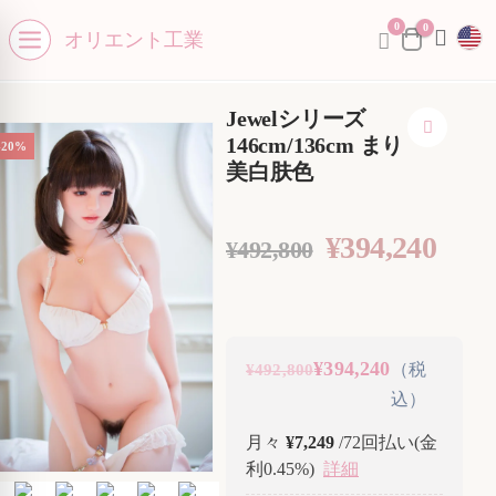
0
se menu
0
オリエント工業
Open menu
Jewelシリーズ
146cm/136cm まり
-20%
美白肤色
¥
394,240
¥
492,800
¥394,240
（税
¥492,800
込）
月々
¥7,249
/72回払い(金
利0.45%)
詳細