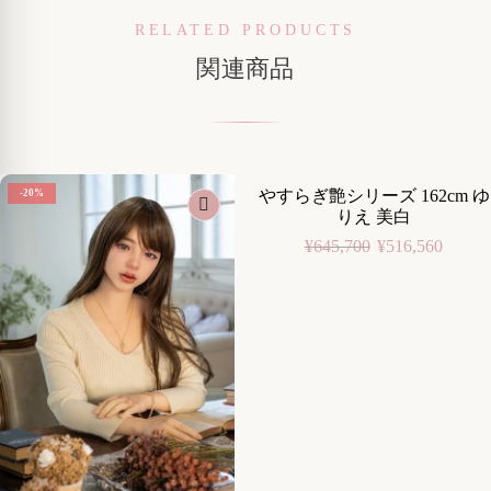
RELATED PRODUCTS
関連商品
やすらぎ艶シリーズ 162cm ゆ
-20%
-20%
りえ 美白
¥
645,700
¥
516,560