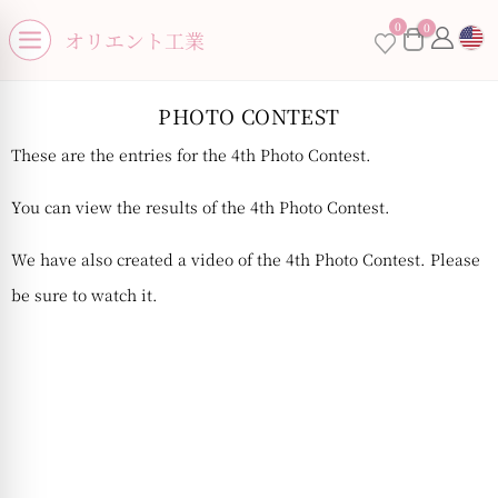
se menu
0
0
オリエント工業
Open menu
PHOTO CONTEST
These are the entries for the 4th Photo Contest.
You can view the results of the 4th Photo Contest.
We have also created a video of the 4th Photo Contest. Please
be sure to watch it.