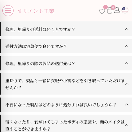
se menu
0
0
×
オリエント工業
Open menu
修理、里帰りの送料はいくらですか？
送付方法は宅急便で良いですか？
お買い物カゴに商品がありません。
修理、里帰りの際の製品の送付先は？
里帰りで、製品と一緒に衣服や小物などを引き取っていただけま
せんか？
不要になった製品はどのように処分すれば良いでしょうか？
薄くなったり、剥がれてしまったボディの塗装や、顔のメイクは
直すことができますか？