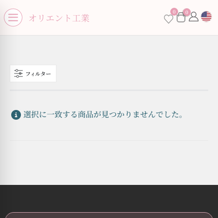
se menu
0
0
×
オリエント工業
Open menu
フィルター
お買い物カゴに商品がありません。
選択に一致する商品が見つかりませんでした。