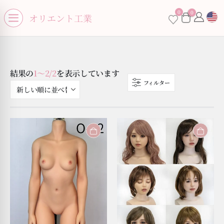
se menu
0
0
×
オリエント工業
Open menu
結果の
1〜2/2
を表示しています
フィルター
お買い物カゴに商品がありません。