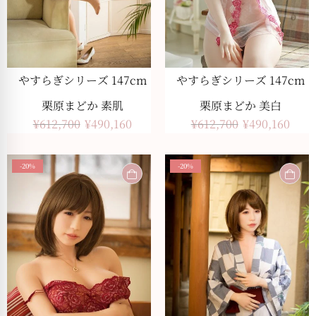
やすらぎシリーズ 147cm
やすらぎシリーズ 147cm
栗原まどか 素肌
栗原まどか 美白
¥
612,700
¥
490,160
¥
612,700
¥
490,160
-20%
-20%