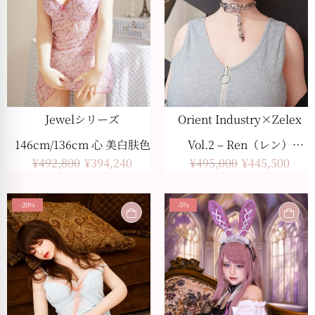
Jewelシリーズ
Orient Industry×Zelex
146cm/136cm 心 美白肤色
Vol.2 – Ren（レン）
¥
492,800
¥
394,240
¥
495,000
¥
445,500
165cm
-20%
-5%