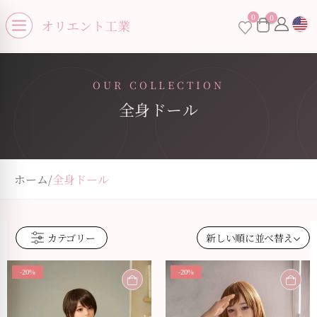
se menu
0
0
×
オリエント工業
Open menu
OUR COLLECTION
全身ドール
お買い物カゴに商品がありません。
ホーム
/
全身ドール
カテゴリー
-20%
-20%