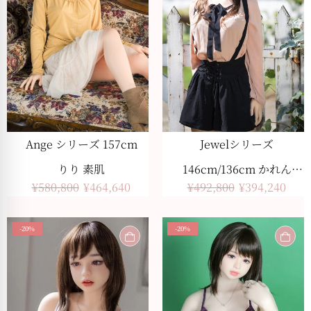
Ange シリーズ 157cm
Jewelシリーズ
りり 素肌
146cm/136cm かれん
¥
580,800
¥
464,640
¥
492,800
¥
394,240
美白肌色
-20%
-20%