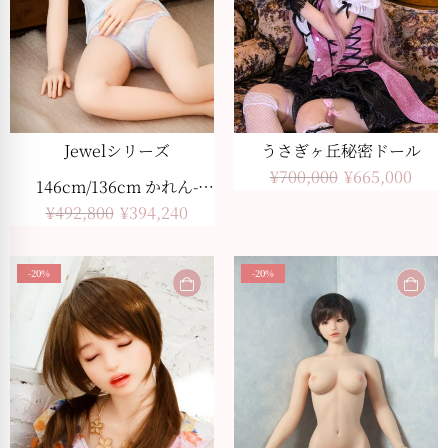
Jewelシリーズ
うさぎヶ丘秘密ドール
¥
700,000
¥
665,000
146cm/136cm かれん-
¥
492,800
¥
394,240
つむりめ 美白肌色
-20%
-20%