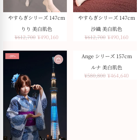
やすらぎシリーズ 147cm
やすらぎシリーズ 147cm
りり 美白肌色
沙織 美白肌色
¥
612,700
¥
490,160
¥
612,700
¥
490,160
Ange シリーズ 157cm
-20%
-20%
ルナ 美白肌色
¥
580,800
¥
464,640