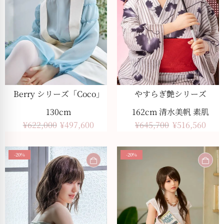
Berry シリーズ「Coco」
やすらぎ艶シリーズ
130cm
162cm 清水美帆 素肌
¥
622,000
¥
497,600
¥
645,700
¥
516,560
-20%
-20%