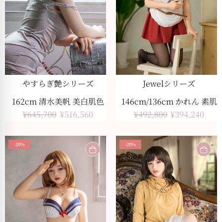
Jewelシリーズ
やすらぎ艶シリーズ
146cm/136cm かれん 素肌
162cm 清水美帆 美白肌色
¥
492,800
¥
394,240
¥
645,700
¥
516,560
-20%
-20%