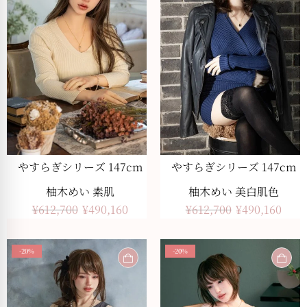
やすらぎシリーズ 147cm
やすらぎシリーズ 147cm
柚木めい 素肌
柚木めい 美白肌色
¥
612,700
¥
490,160
¥
612,700
¥
490,160
-20%
-20%