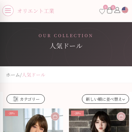
se menu
0
0
×
オリエント工業
Open menu
OUR COLLECTION
人気ドール
お買い物カゴに商品がありません。
ホーム
/
人気ドール
カテゴリー
-20%
-20%