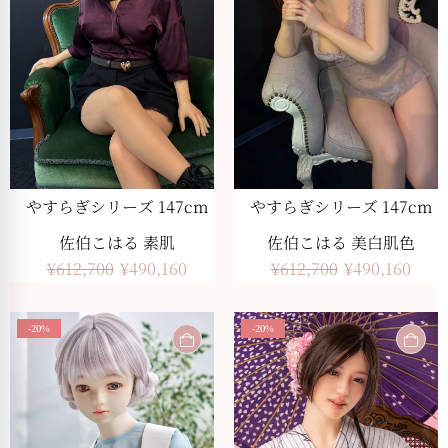
やすらぎシリーズ 147cm
やすらぎシリーズ 147cm
佐伯こはる 素肌
佐伯こはる 美白肌色
¥
612,700
¥
490,160
¥
612,700
¥
490,160
-20%
-20%