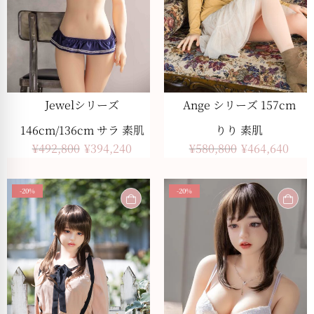
Jewelシリーズ
Ange シリーズ 157cm
146cm/136cm サラ 素肌
りり 素肌
¥
492,800
¥
394,240
¥
580,800
¥
464,640
-20%
-20%