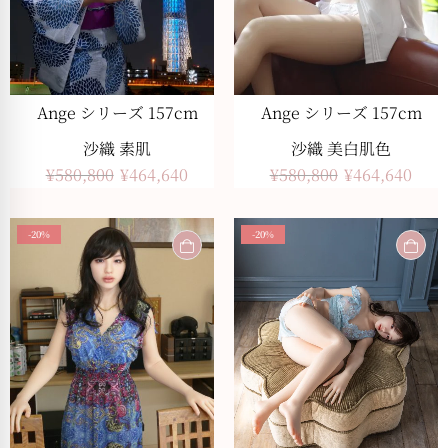
Ange シリーズ 157cm
Ange シリーズ 157cm
沙織 素肌
沙織 美白肌色
¥
580,800
¥
464,640
¥
580,800
¥
464,640
-20%
-20%