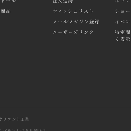
気ドール
注文追跡
ポリシ
連商品
ウィッシュリスト
ショー
メールマガジン登録
イベン
ユーザーズリンク
特定商
く表示
会社オリエント工業
を誇れるブランドであり続ける。