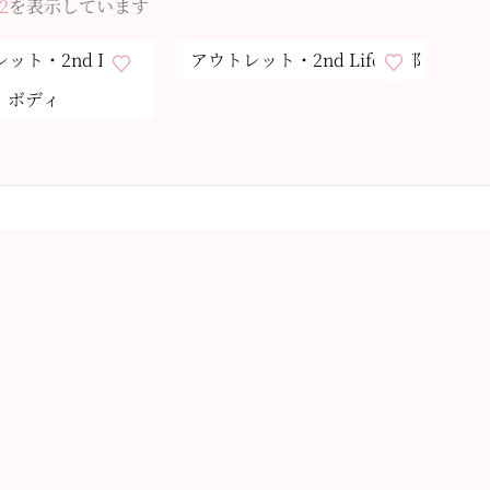
2
を表示しています
ット・2nd Life
アウトレット・2nd Life 頭部
ボディ