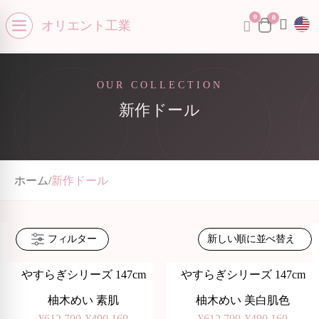
0
se menu
0
オリエント工業
Open menu
OUR COLLECTION
新作ドール
ホーム
/
新作ドール
フィルター
やすらぎシリーズ 147cm
やすらぎシリーズ 147cm
-20%
-20%
柚木めい 素肌
柚木めい 美白肌色
¥
612,700
¥
490,160
¥
612,700
¥
490,160