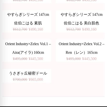
やすらぎシリーズ 147cm
やすらぎシリーズ 147cm
-20%
-20%
佐伯こはる 素肌
佐伯こはる 美白肌色
¥
612,700
¥
490,160
¥
612,700
¥
490,160
Orient Industry×Zelex Vol.1 –
Orient Industry×Zelex Vol.2 –
-10%
-10%
Aira(アイラ) 160cm
Ren（レン）165cm
¥
495,000
¥
445,500
¥
495,000
¥
445,500
うさぎヶ丘秘密ドール
-5%
¥
700,000
¥
665,000