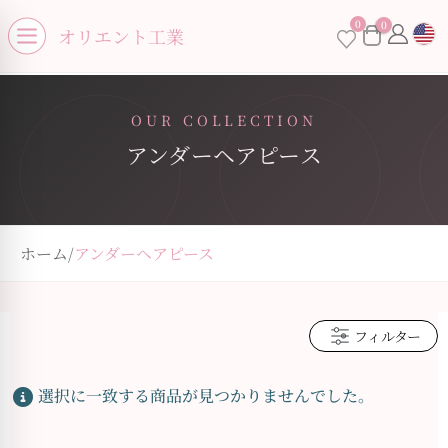
se menu
0
0
×
オリエント工業
Open menu
OUR COLLECTION
アンダーヘアピース
お買い物カゴに商品がありません。
ホーム
/
アンダーヘアピース
フィルター
選択に一致する商品が見つかりませんでした。