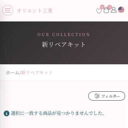
se menu
0
0
×
オリエント工業
Open menu
OUR COLLECTION
新リペアキット
お買い物カゴに商品がありません。
ホーム
/
新リペアキット
フィルター
選択に一致する商品が見つかりませんでした。