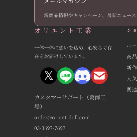
メールマガジン
新商品情報やキャンペーン、最新ニュース
オリエント工業
シ
ホ
一体一体に想いを込め、心安らぐ存
在をお届けしています。
商
新
人
関
カスタマーサポート（葛飾工
場）
order@orient-doll.com
03-3697-7697