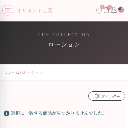
se menu
0
0
オリエント工業
Open menu
OUR COLLECTION
ローション
ホーム
/
ローション
フィルター
選択に一致する商品が見つかりませんでした。