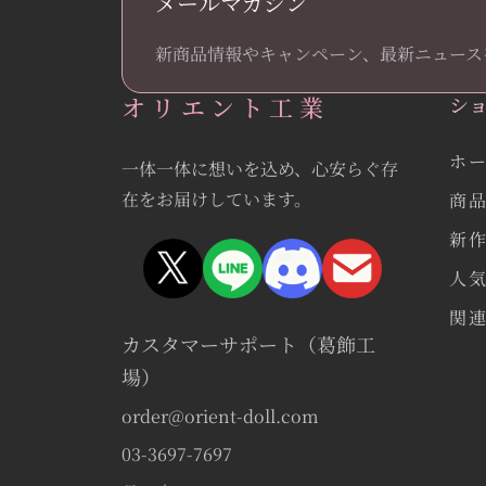
メールマガジン
新商品情報やキャンペーン、最新ニュース
オリエント工業
シ
ホ
一体一体に想いを込め、心安らぐ存
在をお届けしています。
商
新
人
関
カスタマーサポート（葛飾工
場）
order@orient-doll.com
03-3697-7697