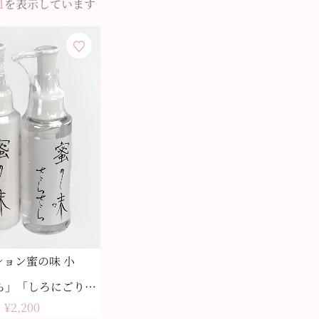
1
を表示しています
ション蜜の味 小
ら」「しろにごり」
¥
2,200
2本セット