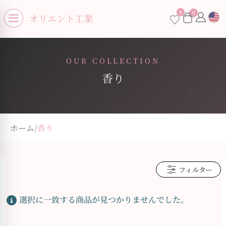
se menu
0
0
オリエント工業
Open menu
OUR COLLECTION
香り
ホーム
/
香り
フィルター
選択に一致する商品が見つかりませんでした。