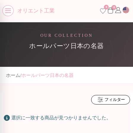
0
se menu
0
オリエント工業
Open menu
OUR COLLECTION
ホールパーツ日本の名器
ホーム
/
ホールパーツ日本の名器
フィルター
選択に一致する商品が見つかりませんでした。