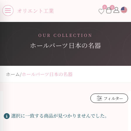
se menu
0
0
×
オリエント工業
Open menu
OUR COLLECTION
ホールパーツ日本の名器
お買い物カゴに商品がありません。
ホーム
/
ホールパーツ日本の名器
フィルター
選択に一致する商品が見つかりませんでした。