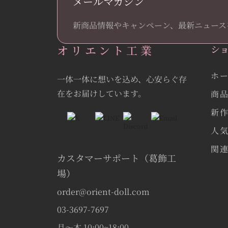
メールマガジン
新商品情報やキャンペーン、最新ニュース
オリエント工業
シ
ホ
一体一体に想いを込め、心安らぐ存
在をお届けしています。
商
新
人
関
カスタマーサポート（葛飾工
場）
order@orient-doll.com
03-3697-7697
月〜木 10:00~18:00