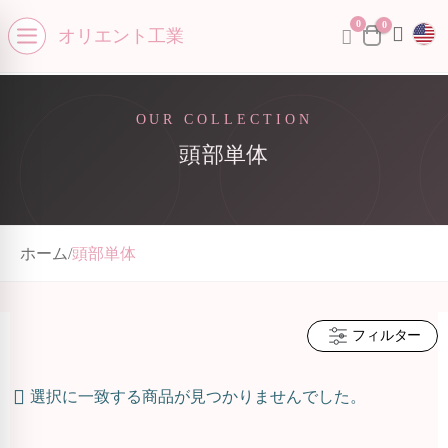
0
se menu
0
オリエント工業
Open menu
OUR COLLECTION
頭部単体
ホーム
/
頭部単体
フィルター
選択に一致する商品が見つかりませんでした。