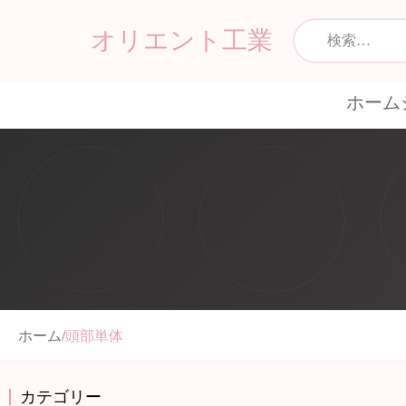
オリエント工業
ホーム
ホーム
/
頭部単体
カテゴリー