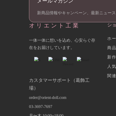
メールマガジン
新商品情報やキャンペーン、最新ニュース
オリエント工業
シ
ホ
一体一体に想いを込め、心安らぐ存
在をお届けしています。
商
新
人
関
カスタマーサポート（葛飾工
場）
order@orient-doll.com
03-3697-7697
月〜木 10:00~18:00