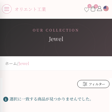
se menu
0
0
×
オリエント工業
Open menu
OUR COLLECTION
Jewel
お買い物カゴに商品がありません。
ホーム
/
Jewel
フィルター
選択に一致する商品が見つかりませんでした。