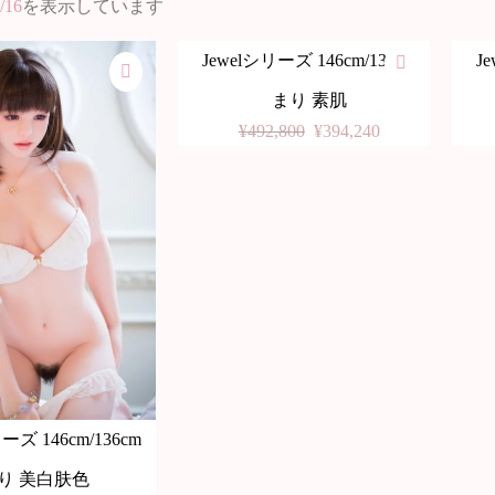
/16
を表示しています
Jewelシリーズ 146cm/136cm
J
-20%
-20
まり 素肌
¥
492,800
¥
394,240
ーズ 146cm/136cm
り 美白肤色