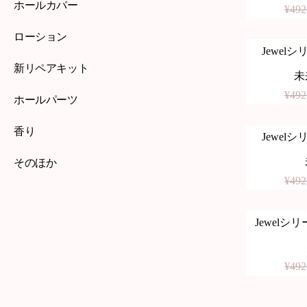
ホールカバー
¥
492
ローション
Jewelシリ
-20%
新リペアキット
未
¥
492
ホールパーツ
香り
Jewelシリ
-20%
そのほか
¥
492
Jewelシリー
-20%
¥
492