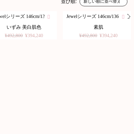
並び順:
ewelシリーズ 146cm/136cm
Jewelシリーズ 146cm/136cm 心
%
-20%
いずみ 美白肌色
素肌
¥
492,800
¥
394,240
¥
492,800
¥
394,240