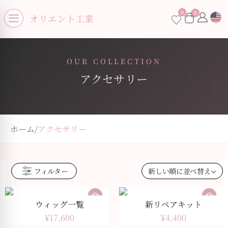
se menu
0
0
オリエント工業
Open menu
OUR COLLECTION
アクセサリー
ホーム
/
アクセサリー
フィルター
ウィッグ一覧
新リペアキット
¥
17,600
¥
4,400