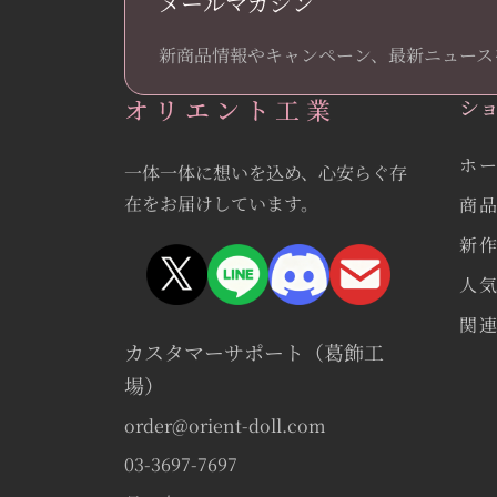
メールマガジン
新商品情報やキャンペーン、最新ニュース
オリエント工業
シ
ホ
一体一体に想いを込め、心安らぐ存
在をお届けしています。
商
新
人
関
カスタマーサポート（葛飾工
場）
order@orient-doll.com
03-3697-7697