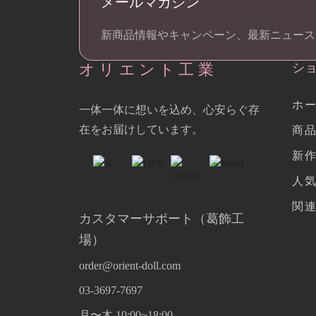
メールマガジン
新商品情報やキャンペーン、最新ニュース
オリエント工業
シ
ホ
一体一体に想いを込め、心安らぐ存
在をお届けしています。
商
新
人
関
カスタマーサポート（葛飾工
場）
order@orient-doll.com
03-3697-7697
月〜木 10:00~18:00