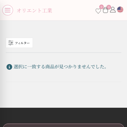
se menu
0
0
×
オリエント工業
Open menu
フィルター
お買い物カゴに商品がありません。
選択に一致する商品が見つかりませんでした。