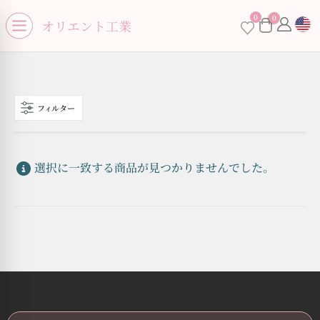
se menu
0
0
×
オリエント工業
Open menu
フィルター
お買い物カゴに商品がありません。
選択に一致する商品が見つかりませんでした。