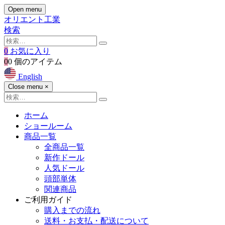
Open menu
オリエント工業
検索
0
お気に入り
0
0 個のアイテム
English
Close menu
×
ホーム
ショールーム
商品一覧
全商品一覧
新作ドール
人気ドール
頭部単体
関連商品
ご利用ガイド
購入までの流れ
送料・お支払・配送について