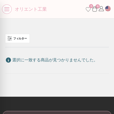
0
se menu
0
オリエント工業
Open menu
フィルター
選択に一致する商品が見つかりませんでした。