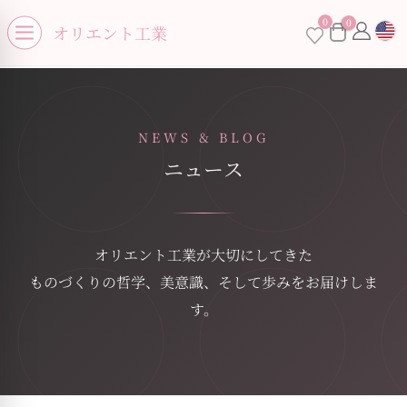
se menu
0
0
オリエント工業
Open menu
NEWS & BLOG
ニュース
オリエント工業が大切にしてきた
ものづくりの哲学、美意識、そして歩みをお届けしま
す。