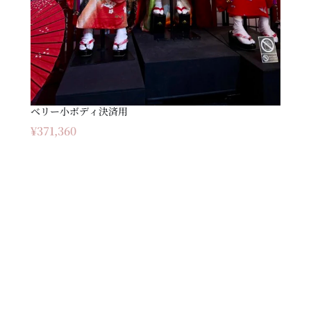
ベリー小ボディ決済用
¥
371,360